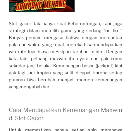
Slot gacor tak hanya soal keberuntungan, tapi juga
strategi dalam memilih game yang sedang “on fire.”
Banyak pemain mengaku bahwa dengan memantau
pola dan waktu yang tepat, mereka bisa mendapatkan
win rate luar biasa meskipun taruhan minim. Dengan
kata lain, peluang maxwin itu nyata dan gak cuma
sekedar janji belaka. Kemenangan besar (jackpot) kini
gak lagi jadi impian yang sulit dicapai, karena setiap
putaran bisa berubah menjadi momen kemenangan
yang mengubah hari.
Cara Mendapatkan Kemenangan Maxwin
di Slot Gacor
Untuk memastikan bahwa setiap spin membawa