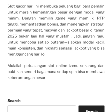
Slot gacor hari ini membuka peluang bagi para pemain
untuk meraih kemenangan besar dengan modal yang
minim. Dengan memilih game yang memiliki RTP
tinggi, memanfaatkan bonus, dan menerapkan strategi
bermain yang tepat, maxwin dan jackpot besar di tahun
2025 bukan lagi hal yang mustahil. Jadi, jangan ragu
untuk mencoba setiap putaran—siapkan modal kecil,
main konsisten, dan nikmati sensasi jackpot yang bisa
mengguncang hari lo!
Mulailah petualangan slot online kamu sekarang dan
buktikan sendiri bagaimana setiap spin bisa membawa
keberuntungan besar!
Search
Search