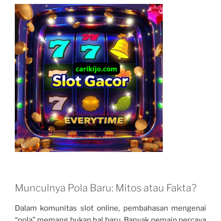
Munculnya Pola Baru: Mitos atau Fakta?
Dalam komunitas slot online, pembahasan mengenai
“pola” memang bukan hal baru. Banyak pemain percaya