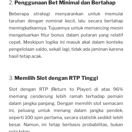
2.
Penggunaan Bet Minimal dan Bertahap
Beberapa strategi menyarankan untuk memulai
taruhan dengan nominal kecil, lalu secara bertahap
meningkatkannya. Tujuannya untuk memancing mesin
mengeluarkan fitur bonus dalam putaran yang relatif
cepat. Meskipun logika ini masuk akal dalam konteks
pengelolaan saldo, sekali lagi, tidak ada jaminan karena
hasil tetap acak.
3.
Memilih Slot dengan RTP Tinggi
Slot dengan RTP (Return to Player) di atas 96%
memang cenderung lebih ramah terhadap pemain
dalam jangka panjang. Dengan memilih slot semacam
ini, peluang untuk menang dalam jangka pendek,
seperti 100 spin pertama, secara statistik sedikit lebih
besar. Namun, ini tetap berbasis probabilitas, bukan
pola tetap.