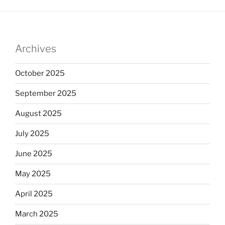
Archives
October 2025
September 2025
August 2025
July 2025
June 2025
May 2025
April 2025
March 2025