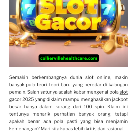
Semakin berkembangnya dunia slot online, makin
banyak pula teori-teori baru yang beredar di kalangan
pemain. Salah satunya adalah kabar mengenai pola
slot
gacor
2025 yang diklaim mampu menghasilkan jackpot
besar hanya dalam kurang dari 100 spin. Klaim ini
tentunya menarik perhatian banyak orang, tetapi
apakah benar ada pola pasti yang bisa menjamin
kemenangan? Mari kita kupas lebih kritis dan rasional.