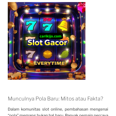
Munculnya Pola Baru: Mitos atau Fakta?
Dalam komunitas slot online, pembahasan mengenai
“pola” memang bukan hal baru. Banyak pemain percaya