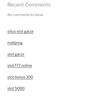
Recent Comments
No comments to show.
situs slot gacor
mahjong
slot gacor
slot777 online
slot bonus 100
slot 5000