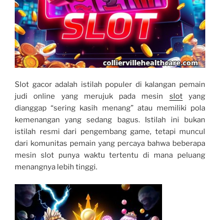
Slot gacor adalah istilah populer di kalangan pemain
judi online yang merujuk pada mesin
slot
yang
dianggap “sering kasih menang” atau memiliki pola
kemenangan yang sedang bagus. Istilah ini bukan
istilah resmi dari pengembang game, tetapi muncul
dari komunitas pemain yang percaya bahwa beberapa
mesin slot punya waktu tertentu di mana peluang
menangnya lebih tinggi.