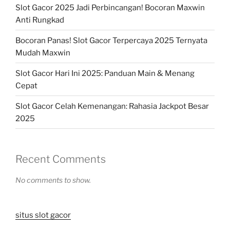
Slot Gacor 2025 Jadi Perbincangan! Bocoran Maxwin
Anti Rungkad
Bocoran Panas! Slot Gacor Terpercaya 2025 Ternyata
Mudah Maxwin
Slot Gacor Hari Ini 2025: Panduan Main & Menang
Cepat
Slot Gacor Celah Kemenangan: Rahasia Jackpot Besar
2025
Recent Comments
No comments to show.
situs slot gacor