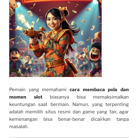
Pemain yang memahami
cara membaca pola dan
momen slot
biasanya bisa memaksimalkan
keuntungan saat bermain. Namun, yang terpenting
adalah memilih situs resmi dan game yang fair, agar
kemenangan bisa benar-benar dicairkan tanpa
masalah.