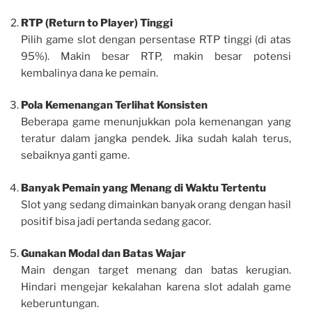
RTP (Return to Player) Tinggi
Pilih game slot dengan persentase RTP tinggi (di atas
95%). Makin besar RTP, makin besar potensi
kembalinya dana ke pemain.
Pola Kemenangan Terlihat Konsisten
Beberapa game menunjukkan pola kemenangan yang
teratur dalam jangka pendek. Jika sudah kalah terus,
sebaiknya ganti game.
Banyak Pemain yang Menang di Waktu Tertentu
Slot yang sedang dimainkan banyak orang dengan hasil
positif bisa jadi pertanda sedang gacor.
Gunakan Modal dan Batas Wajar
Main dengan target menang dan batas kerugian.
Hindari mengejar kekalahan karena slot adalah game
keberuntungan.