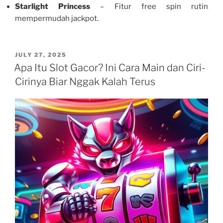
Starlight Princess
– Fitur free spin rutin
mempermudah jackpot.
POSTED
JULY 27, 2025
ON
Apa Itu Slot Gacor? Ini Cara Main dan Ciri-
Cirinya Biar Nggak Kalah Terus