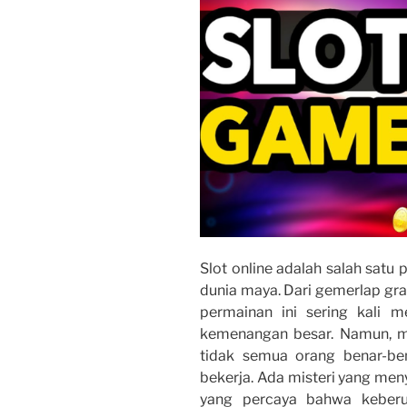
Slot online adalah salah satu 
dunia maya. Dari gemerlap gr
permainan ini sering kali m
kemenangan besar. Namun, m
tidak semua orang benar-
bekerja. Ada misteri yang meny
yang percaya bahwa keberu