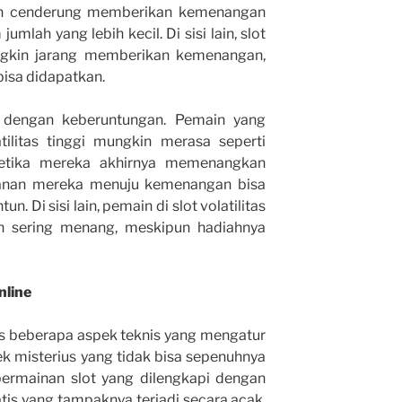
ndah cenderung memberikan kemenangan
jumlah yang lebih kecil. Di sisi lain, slot
ungkin jarang memberikan kemenangan,
bisa didapatkan.
at dengan keberuntungan. Pemain yang
tilitas tinggi mungkin merasa seperti
etika mereka akhirnya memenangkan
alanan mereka menuju kemenangan bisa
. Di sisi lain, pemain di slot volatilitas
h sering menang, meskipun hadiahnya
nline
s beberapa aspek teknis yang mengatur
pek misterius yang tidak bisa sepenuhnya
 permainan slot yang dilengkapi dengan
tis yang tampaknya terjadi secara acak,