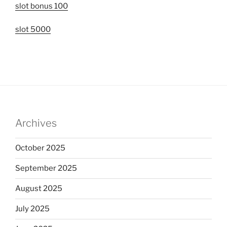
slot bonus 100
slot 5000
Archives
October 2025
September 2025
August 2025
July 2025