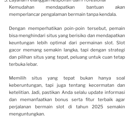
Layanan Pelanggan Responsif dan Profesional
Kemudahan mendapatkan bantuan akan
memperlancar pengalaman bermain tanpa kendala.
Dengan memperhatikan poin-poin tersebut, pemain
bisa menghindari situs yang berisiko dan mendapatkan
keuntungan lebih optimal dari permainan slot. Slot
gacor memang semakin langka, tapi dengan strategi
dan pilihan situs yang tepat, peluang untuk cuan tetap
terbuka lebar.
Memilih situs yang tepat bukan hanya soal
keberuntungan, tapi juga tentang kecermatan dan
ketelitian. Jadi, pastikan Anda selalu update informasi
dan memanfaatkan bonus serta fitur terbaik agar
perjalanan bermain slot di tahun 2025 semakin
menguntungkan.