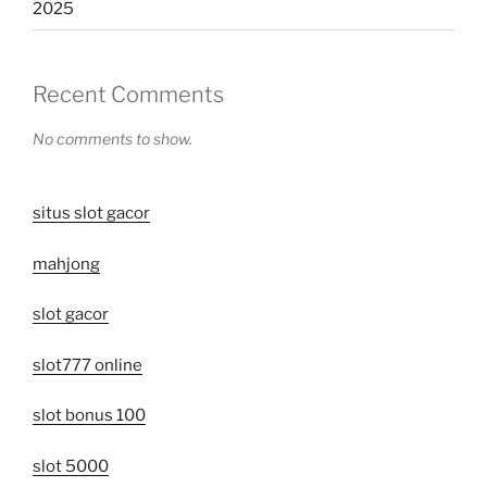
2025
Recent Comments
No comments to show.
situs slot gacor
mahjong
slot gacor
slot777 online
slot bonus 100
slot 5000