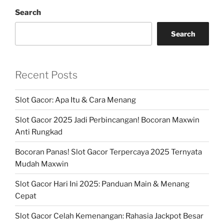
Search
Search
Recent Posts
Slot Gacor: Apa Itu & Cara Menang
Slot Gacor 2025 Jadi Perbincangan! Bocoran Maxwin
Anti Rungkad
Bocoran Panas! Slot Gacor Terpercaya 2025 Ternyata
Mudah Maxwin
Slot Gacor Hari Ini 2025: Panduan Main & Menang
Cepat
Slot Gacor Celah Kemenangan: Rahasia Jackpot Besar