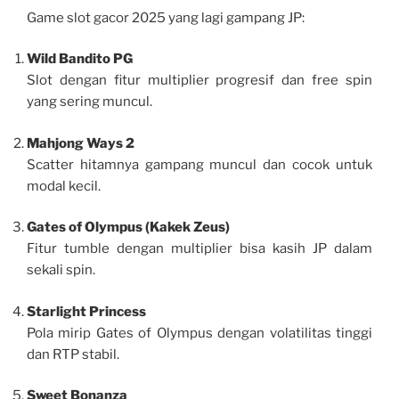
Game slot gacor 2025 yang lagi gampang JP:
Wild Bandito PG
Slot dengan fitur multiplier progresif dan free spin
yang sering muncul.
Mahjong Ways 2
Scatter hitamnya gampang muncul dan cocok untuk
modal kecil.
Gates of Olympus (Kakek Zeus)
Fitur tumble dengan multiplier bisa kasih JP dalam
sekali spin.
Starlight Princess
Pola mirip Gates of Olympus dengan volatilitas tinggi
dan RTP stabil.
Sweet Bonanza