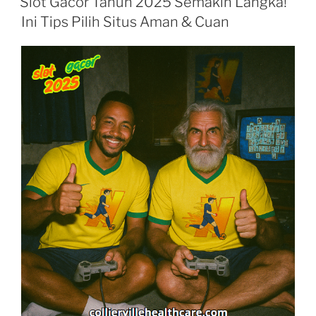
Slot Gacor Tahun 2025 Semakin Langka!
Ini Tips Pilih Situs Aman & Cuan