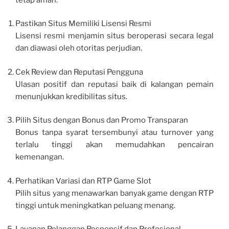
Pastikan Situs Memiliki Lisensi Resmi
Lisensi resmi menjamin situs beroperasi secara legal
dan diawasi oleh otoritas perjudian.
Cek Review dan Reputasi Pengguna
Ulasan positif dan reputasi baik di kalangan pemain
menunjukkan kredibilitas situs.
Pilih Situs dengan Bonus dan Promo Transparan
Bonus tanpa syarat tersembunyi atau turnover yang
terlalu tinggi akan memudahkan pencairan
kemenangan.
Perhatikan Variasi dan RTP Game Slot
Pilih situs yang menawarkan banyak game dengan RTP
tinggi untuk meningkatkan peluang menang.