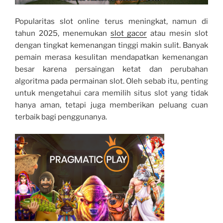
Popularitas slot online terus meningkat, namun di
tahun 2025, menemukan
slot gacor
atau mesin slot
dengan tingkat kemenangan tinggi makin sulit. Banyak
pemain merasa kesulitan mendapatkan kemenangan
besar karena persaingan ketat dan perubahan
algoritma pada permainan slot. Oleh sebab itu, penting
untuk mengetahui cara memilih situs slot yang tidak
hanya aman, tetapi juga memberikan peluang cuan
terbaik bagi penggunanya.