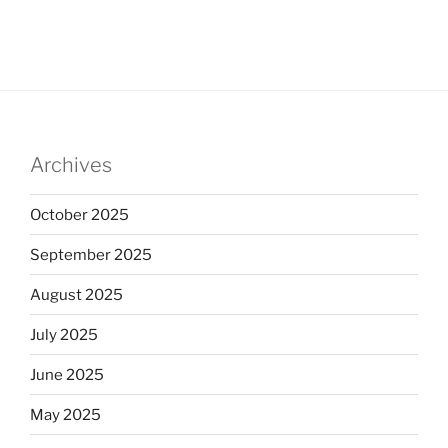
Archives
October 2025
September 2025
August 2025
July 2025
June 2025
May 2025