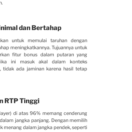
h.
nimal dan Bertahap
nkan untuk memulai taruhan dengan
rtahap meningkatkannya. Tujuannya untuk
kan fitur bonus dalam putaran yang
ogika ini masuk akal dalam konteks
i, tidak ada jaminan karena hasil tetap
n RTP Tinggi
Player) di atas 96% memang cenderung
 dalam jangka panjang. Dengan memilih
uk menang dalam jangka pendek, seperti