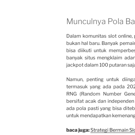
Munculnya Pola Bar
Dalam komunitas slot onlin
bukan hal baru. Banyak pemai
bisa diikuti untuk memperbe
banyak situs mengklaim ada
jackpot dalam 100 putaran saj
Namun, penting untuk diing
termasuk yang ada pada 202
RNG (Random Number Gener
bersifat acak dan independen 
ada pola pasti yang bisa dite
untuk mendapatkan kemenang
baca juga:
Strategi Bermain S