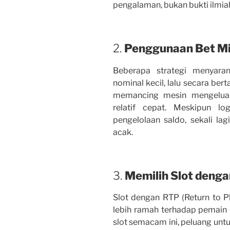
pengalaman, bukan bukti ilmia
2.
Penggunaan Bet Mi
Beberapa strategi menyara
nominal kecil, lalu secara be
memancing mesin mengeluar
relatif cepat. Meskipun l
pengelolaan saldo, sekali lag
acak.
3.
Memilih Slot denga
Slot dengan RTP (Return to 
lebih ramah terhadap pemain
slot semacam ini, peluang unt