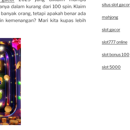
situs slot gacor
anya dalam kurang dari 100 spin. Klaim
n banyak orang, tetapi apakah benar ada
mahjong
in kemenangan? Mari kita kupas lebih
slot gacor
slot777 online
slot bonus 100
slot 5000