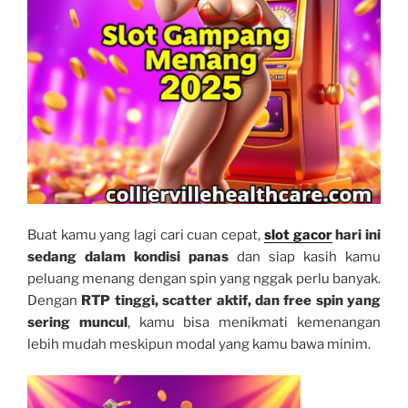
Buat kamu yang lagi cari cuan cepat,
slot gacor
hari ini
sedang dalam kondisi panas
dan siap kasih kamu
peluang menang dengan spin yang nggak perlu banyak.
Dengan
RTP tinggi, scatter aktif, dan free spin yang
sering muncul
, kamu bisa menikmati kemenangan
lebih mudah meskipun modal yang kamu bawa minim.