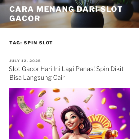
Skip
CARA MENANG DARI SLOT
to
GACOR
content
TAG:
SPIN SLOT
POSTED
JULY 12, 2025
ON
Slot Gacor Hari Ini Lagi Panas! Spin Dikit
Bisa Langsung Cair