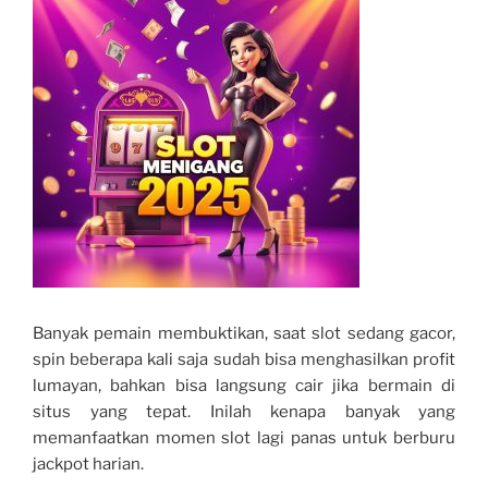
Banyak pemain membuktikan, saat slot sedang gacor,
spin beberapa kali saja sudah bisa menghasilkan profit
lumayan, bahkan bisa langsung cair jika bermain di
situs yang tepat. Inilah kenapa banyak yang
memanfaatkan momen slot lagi panas untuk berburu
jackpot harian.