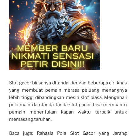
Slot gacor biasanya ditandai dengan beberapa ciri khas
yang membuat pemain merasa peluang menangnya
lebih tinggi dibandingkan mesin slot biasa. Mengenali
pola main dan tanda-tanda slot gacor bisa membantu
pemain menentukan kapan waktu terbaik untuk
memasang taruhan.
Baca juga:
Rahasia Pola Slot Gacor yang Jarang