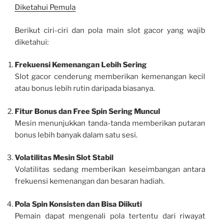
Diketahui Pemula
Berikut ciri-ciri dan pola main slot gacor yang wajib
diketahui:
Frekuensi Kemenangan Lebih Sering
Slot gacor cenderung memberikan kemenangan kecil
atau bonus lebih rutin daripada biasanya.
Fitur Bonus dan Free Spin Sering Muncul
Mesin menunjukkan tanda-tanda memberikan putaran
bonus lebih banyak dalam satu sesi.
Volatilitas Mesin Slot Stabil
Volatilitas sedang memberikan keseimbangan antara
frekuensi kemenangan dan besaran hadiah.
Pola Spin Konsisten dan Bisa Diikuti
Pemain dapat mengenali pola tertentu dari riwayat