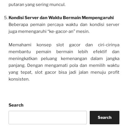
putaran yang sering muncul.
Kondisi Server dan Waktu Bermain Mempengaruhi
Beberapa pemain percaya waktu dan kondisi server
juga memengaruhi “ke-gacor-an” mesin.
Memahami konsep slot gacor dan ciri-cirinya
membantu pemain bermain lebih efektif dan
meningkatkan peluang kemenangan dalam jangka
panjang. Dengan mengamati pola dan memilih waktu
yang tepat, slot gacor bisa jadi jalan menuju profit
konsisten.
Search
Search