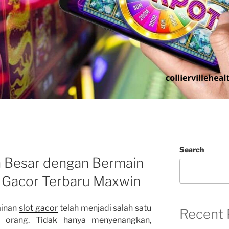
Search
 Besar dengan Bermain
ne Gacor Terbaru Maxwin
mainan
slot gacor
telah menjadi salah satu
Recent 
k orang. Tidak hanya menyenangkan,