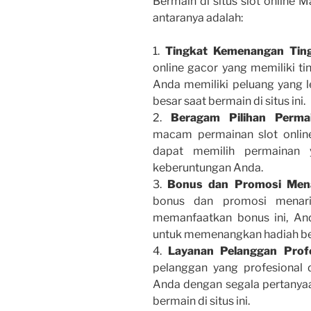
Bermain di situs slot online 
antaranya adalah:
1.
Tingkat Kemenangan Ting
online gacor yang memiliki tin
Anda memiliki peluang yang 
besar saat bermain di situs ini.
2.
Beragam Pilihan Perma
macam permainan slot onlin
dapat memilih permainan 
keberuntungan Anda.
3.
Bonus dan Promosi Men
bonus dan promosi menar
memanfaatkan bonus ini, An
untuk memenangkan hadiah be
4.
Layanan Pelanggan Profe
pelanggan yang profesional
Anda dengan segala pertanya
bermain di situs ini.