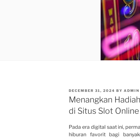
POSTED
DECEMBER 31, 2024
BY
ADMIN
ON
Menangkan Hadiah
di Situs Slot Onli
Pada era digital saat ini, per
hiburan favorit bagi banya