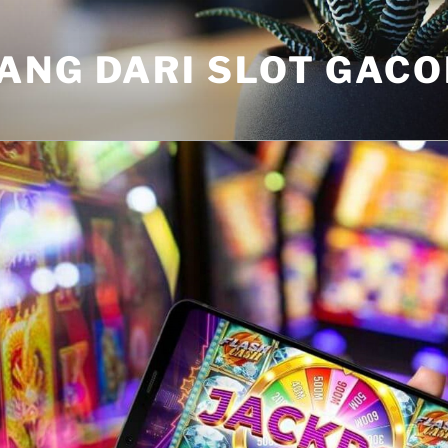
ANG DARI SLOT GACO