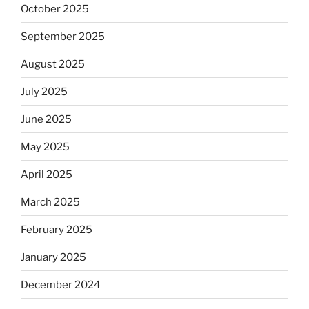
October 2025
September 2025
August 2025
July 2025
June 2025
May 2025
April 2025
March 2025
February 2025
January 2025
December 2024