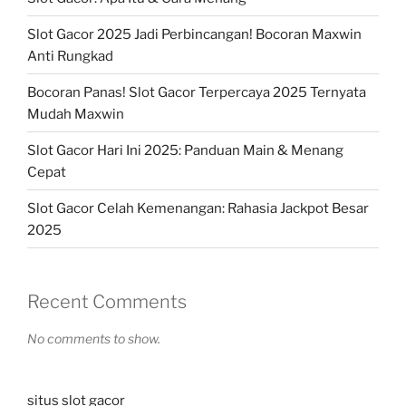
Slot Gacor 2025 Jadi Perbincangan! Bocoran Maxwin
Anti Rungkad
Bocoran Panas! Slot Gacor Terpercaya 2025 Ternyata
Mudah Maxwin
Slot Gacor Hari Ini 2025: Panduan Main & Menang
Cepat
Slot Gacor Celah Kemenangan: Rahasia Jackpot Besar
2025
Recent Comments
No comments to show.
situs slot gacor