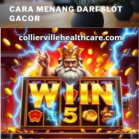
Skip
CARA MENANG DARI SLOT
to
GACOR
content