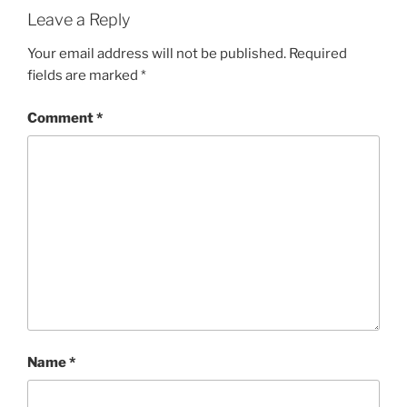
Leave a Reply
Your email address will not be published.
Required
fields are marked
*
Comment
*
Name
*