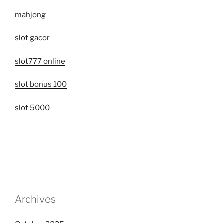
mahjong
slot gacor
slot777 online
slot bonus 100
slot 5000
Archives