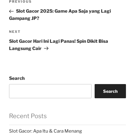
Previous
PREVIOUS
navigation
Post
Slot Gacor 2025: Game Apa Saja yang Lagi
Gampang JP?
Next
NEXT
Post
Slot Gacor Hari Ini Lagi Panas! Spin Dikit Bisa
Langsung Cair
Search
Search
Recent Posts
Slot Gacor: Apa Itu & Cara Menang