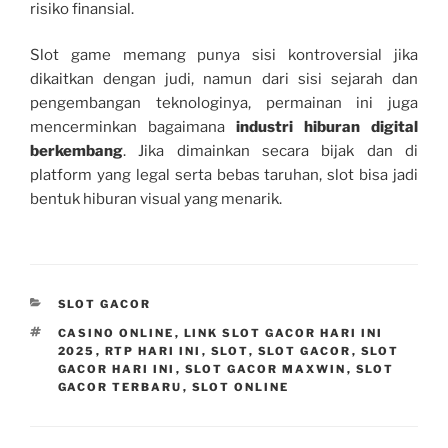
risiko finansial.
Slot game memang punya sisi kontroversial jika
dikaitkan dengan judi, namun dari sisi sejarah dan
pengembangan teknologinya, permainan ini juga
mencerminkan bagaimana
industri hiburan digital
berkembang
. Jika dimainkan secara bijak dan di
platform yang legal serta bebas taruhan, slot bisa jadi
bentuk hiburan visual yang menarik.
CATEGORIES
SLOT GACOR
TAGS
CASINO ONLINE
,
LINK SLOT GACOR HARI INI
2025
,
RTP HARI INI
,
SLOT
,
SLOT GACOR
,
SLOT
GACOR HARI INI
,
SLOT GACOR MAXWIN
,
SLOT
GACOR TERBARU
,
SLOT ONLINE