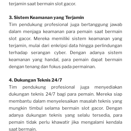
terjamin saat bermain slot gacor.
3. Sistem Keamanan yang Terjamin
Tim pendukung profesional juga bertanggung jawab
dalam menjaga keamanan para pemain saat bermain
slot gacor. Mereka memiliki sistem keamanan yang
terjamin, mulai dari enkripsi data hingga perlindungan
terhadap serangan cyber. Dengan adanya sistem
keamanan yang handal, para pemain dapat bermain
dengan tenang dan fokus pada permainan.
4. Dukungan Teknis 24/7
Tim pendukung profesional juga menyediakan
dukungan teknis 24/7 bagi para pemain. Mereka siap
membantu dalam menyelesaikan masalah teknis yang
mungkin timbul selama bermain slot gacor. Dengan
adanya dukungan teknis yang selalu tersedia, para
pemain tidak perlu khawatir jika mengalami kendala
saat bermain.