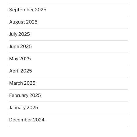
September 2025
August 2025
July 2025
June 2025
May 2025
April 2025
March 2025
February 2025
January 2025
December 2024