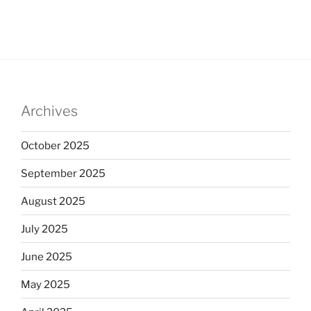
Archives
October 2025
September 2025
August 2025
July 2025
June 2025
May 2025