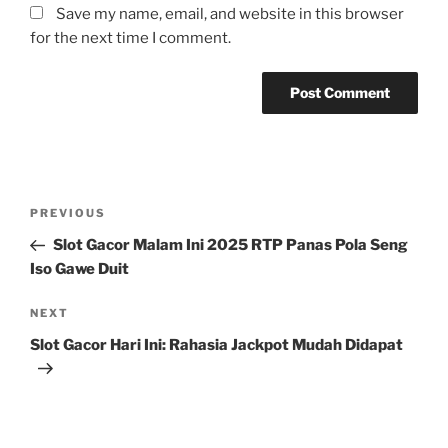
Save my name, email, and website in this browser
for the next time I comment.
Post
Previous
PREVIOUS
navigation
Post
Slot Gacor Malam Ini 2025 RTP Panas Pola Seng
Iso Gawe Duit
Next
NEXT
Post
Slot Gacor Hari Ini: Rahasia Jackpot Mudah Didapat