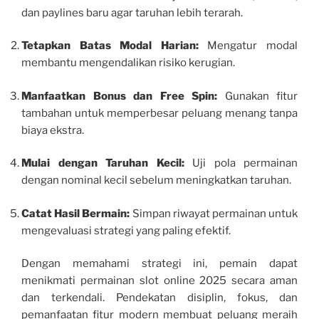
dan paylines baru agar taruhan lebih terarah.
Tetapkan Batas Modal Harian:
Mengatur modal
membantu mengendalikan risiko kerugian.
Manfaatkan Bonus dan Free Spin:
Gunakan fitur
tambahan untuk memperbesar peluang menang tanpa
biaya ekstra.
Mulai dengan Taruhan Kecil:
Uji pola permainan
dengan nominal kecil sebelum meningkatkan taruhan.
Catat Hasil Bermain:
Simpan riwayat permainan untuk
mengevaluasi strategi yang paling efektif.
Dengan memahami strategi ini, pemain dapat
menikmati permainan slot online 2025 secara aman
dan terkendali. Pendekatan disiplin, fokus, dan
pemanfaatan fitur modern membuat peluang meraih