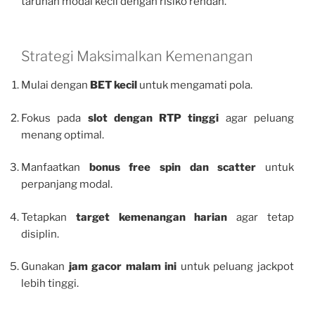
taruhan modal kecil dengan risiko rendah.
Strategi Maksimalkan Kemenangan
Mulai dengan
BET kecil
untuk mengamati pola.
Fokus pada
slot dengan RTP tinggi
agar peluang
menang optimal.
Manfaatkan
bonus free spin dan scatter
untuk
perpanjang modal.
Tetapkan
target kemenangan harian
agar tetap
disiplin.
Gunakan
jam gacor malam ini
untuk peluang jackpot
lebih tinggi.