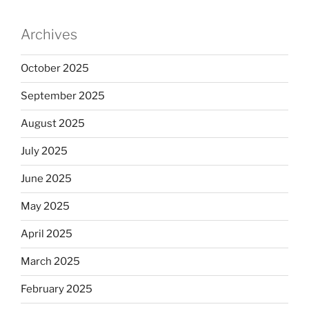
Archives
October 2025
September 2025
August 2025
July 2025
June 2025
May 2025
April 2025
March 2025
February 2025