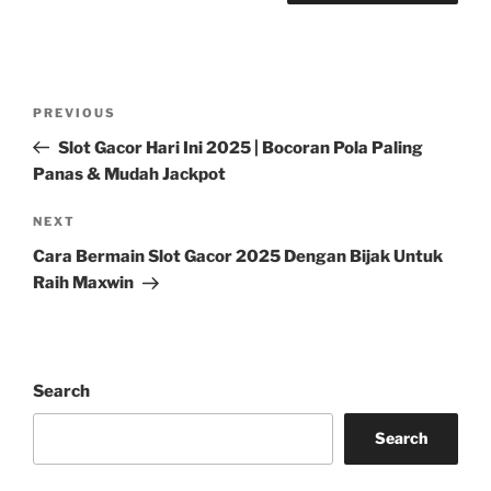
Post
Previous
PREVIOUS
navigation
Post
Slot Gacor Hari Ini 2025 | Bocoran Pola Paling
Panas & Mudah Jackpot
Next
NEXT
Post
Cara Bermain Slot Gacor 2025 Dengan Bijak Untuk
Raih Maxwin
Search
Search