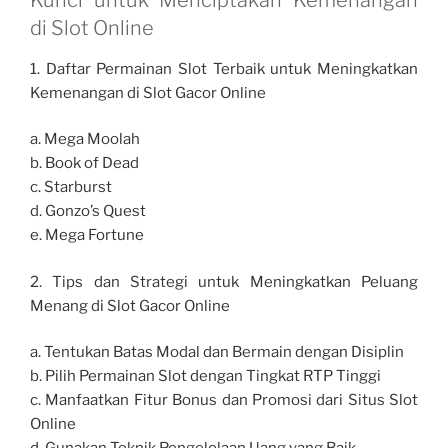
di Slot Online
1. Daftar Permainan Slot Terbaik untuk Meningkatkan
Kemenangan di Slot Gacor Online
a. Mega Moolah
b. Book of Dead
c. Starburst
d. Gonzo’s Quest
e. Mega Fortune
2. Tips dan Strategi untuk Meningkatkan Peluang
Menang di Slot Gacor Online
a. Tentukan Batas Modal dan Bermain dengan Disiplin
b. Pilih Permainan Slot dengan Tingkat RTP Tinggi
c. Manfaatkan Fitur Bonus dan Promosi dari Situs Slot
Online