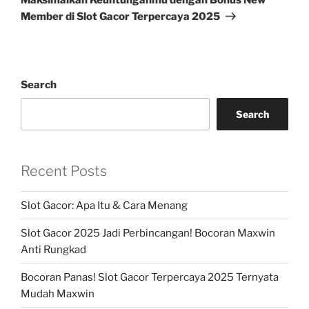
Member di Slot Gacor Terpercaya 2025
Search
Search
Recent Posts
Slot Gacor: Apa Itu & Cara Menang
Slot Gacor 2025 Jadi Perbincangan! Bocoran Maxwin
Anti Rungkad
Bocoran Panas! Slot Gacor Terpercaya 2025 Ternyata
Mudah Maxwin