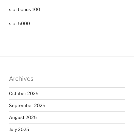
slot bonus 100
slot 5000
Archives
October 2025
September 2025
August 2025
July 2025