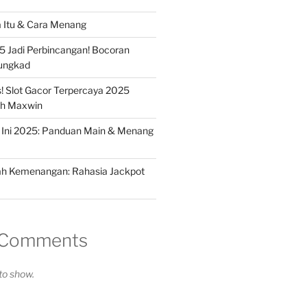
a Itu & Cara Menang
5 Jadi Perbincangan! Bocoran
ungkad
! Slot Gacor Terpercaya 2025
ah Maxwin
i Ini 2025: Panduan Main & Menang
lah Kemenangan: Rahasia Jackpot
 Comments
o show.