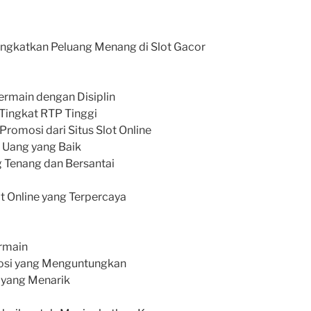
ningkatkan Peluang Menang di Slot Gacor
ermain dengan Disiplin
 Tingkat RTP Tinggi
Promosi dari Situs Slot Online
 Uang yang Baik
g Tenang dan Bersantai
ot Online yang Terpercaya
rmain
osi yang Menguntungkan
 yang Menarik