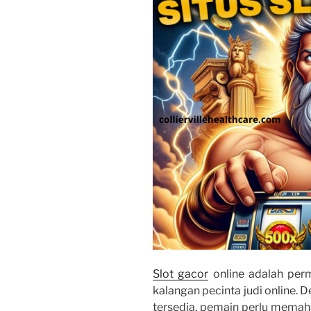
Slot gacor
online adalah perm
kalangan pecinta judi online. 
tersedia, pemain perlu memaha