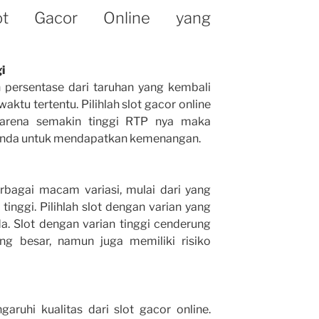
ot Gacor Online yang
i
h persentase dari taruhan yang kembali
tu tertentu. Pilihlah slot gacor online
karena semakin tinggi RTP nya maka
Anda untuk mendapatkan kemenangan.
erbagai macam variasi, mulai dari yang
tinggi. Pilihlah slot dengan varian yang
. Slot dengan varian tinggi cenderung
 besar, namun juga memiliki risiko
ruhi kualitas dari slot gacor online.