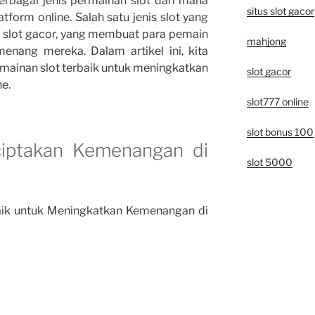
erbagai jenis permainan slot dari mana
situs slot gacor
atform online. Salah satu jenis slot yang
h slot gacor, yang membuat para pemain
mahjong
enang mereka. Dalam artikel ini, kita
ainan slot terbaik untuk meningkatkan
slot gacor
e.
slot777 online
slot bonus 100
iptakan Kemenangan di
slot 5000
baik untuk Meningkatkan Kemenangan di