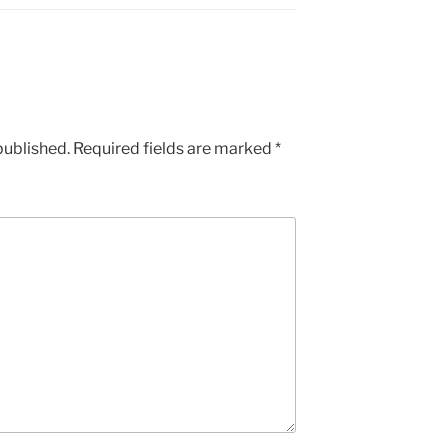
published.
Required fields are marked
*