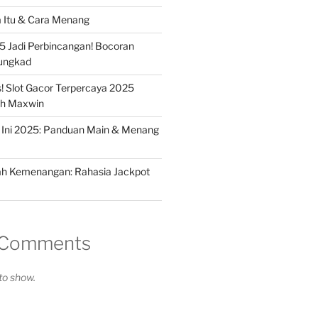
a Itu & Cara Menang
5 Jadi Perbincangan! Bocoran
ungkad
! Slot Gacor Terpercaya 2025
ah Maxwin
i Ini 2025: Panduan Main & Menang
lah Kemenangan: Rahasia Jackpot
 Comments
o show.