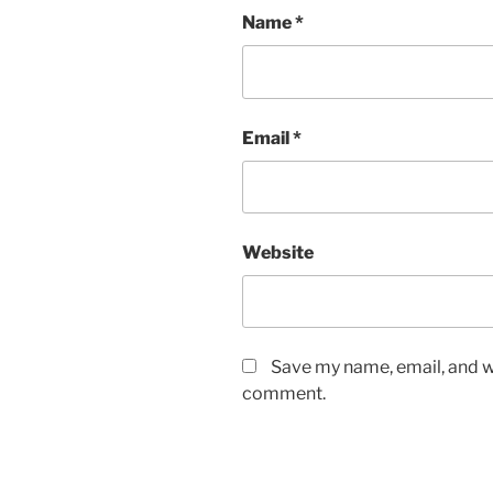
Name
*
Email
*
Website
Save my name, email, and we
comment.