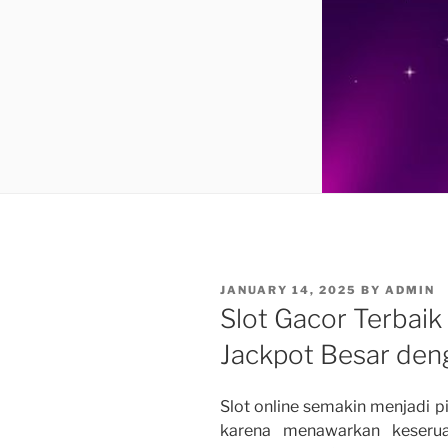
POSTED
JANUARY 14, 2025
BY
ADMIN
ON
Slot Gacor Terbaik
Jackpot Besar de
Slot online semakin menjadi p
karena menawarkan keseru