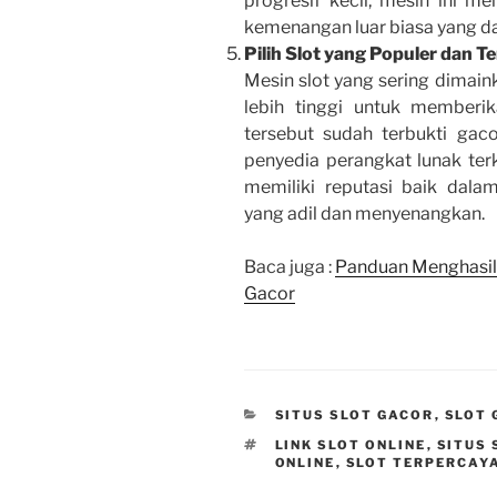
progresif kecil, mesin ini 
kemenangan luar biasa yang d
Pilih Slot yang Populer dan T
Mesin slot yang sering dimain
lebih tinggi untuk memberi
tersebut sudah terbukti gaco
penyedia perangkat lunak ter
memiliki reputasi baik dal
yang adil dan menyenangkan.
Baca juga :
Panduan Menghasil
Gacor
CATEGORIES
SITUS SLOT GACOR
,
SLOT 
TAGS
LINK SLOT ONLINE
,
SITUS 
ONLINE
,
SLOT TERPERCAY