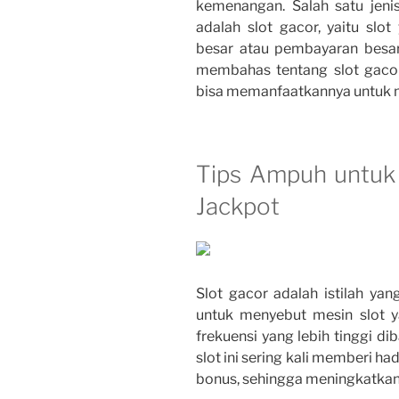
kemenangan. Salah satu jen
adalah slot gacor, yaitu sl
besar atau pembayaran besar 
membahas tentang slot gacor
bisa memanfaatkannya untuk m
Tips Ampuh untuk
Jackpot
Slot gacor adalah istilah ya
untuk menyebut mesin slot
frekuensi yang lebih tinggi d
slot ini sering kali memberi h
bonus, sehingga meningkatkan