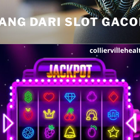
ANG DARI SLOT GACO