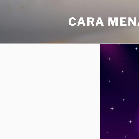
Skip
to
CARA MEN
content