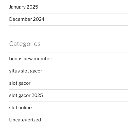
January 2025
December 2024
Categories
bonus new member
situs slot gacor
slot gacor
slot gacor 2025
slot online
Uncategorized