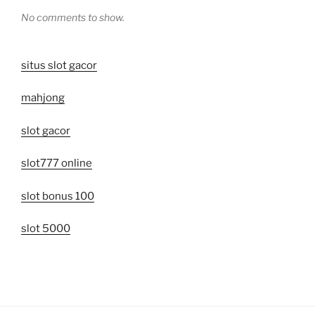
No comments to show.
situs slot gacor
mahjong
slot gacor
slot777 online
slot bonus 100
slot 5000