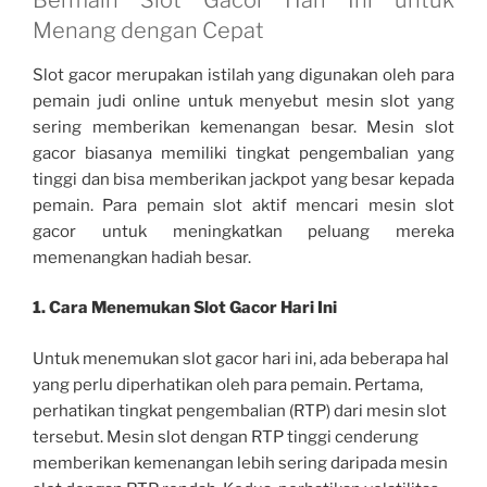
Menang dengan Cepat
Slot gacor merupakan istilah yang digunakan oleh para
pemain judi online untuk menyebut mesin slot yang
sering memberikan kemenangan besar. Mesin slot
gacor biasanya memiliki tingkat pengembalian yang
tinggi dan bisa memberikan jackpot yang besar kepada
pemain. Para pemain slot aktif mencari mesin slot
gacor untuk meningkatkan peluang mereka
memenangkan hadiah besar.
1. Cara Menemukan Slot Gacor Hari Ini
Untuk menemukan slot gacor hari ini, ada beberapa hal
yang perlu diperhatikan oleh para pemain. Pertama,
perhatikan tingkat pengembalian (RTP) dari mesin slot
tersebut. Mesin slot dengan RTP tinggi cenderung
memberikan kemenangan lebih sering daripada mesin