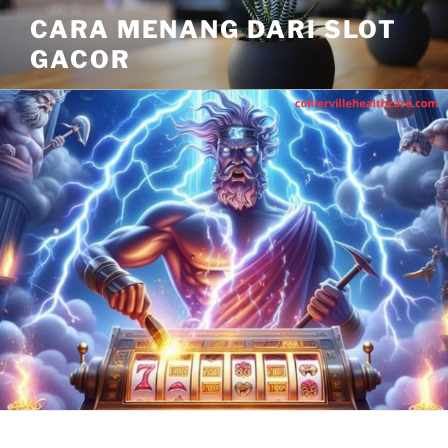
Skip
CARA MENANG DARI SLOT
to
GACOR
content