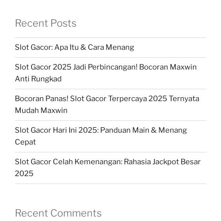
Recent Posts
Slot Gacor: Apa Itu & Cara Menang
Slot Gacor 2025 Jadi Perbincangan! Bocoran Maxwin
Anti Rungkad
Bocoran Panas! Slot Gacor Terpercaya 2025 Ternyata
Mudah Maxwin
Slot Gacor Hari Ini 2025: Panduan Main & Menang
Cepat
Slot Gacor Celah Kemenangan: Rahasia Jackpot Besar
2025
Recent Comments