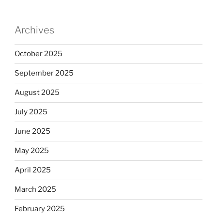
Archives
October 2025
September 2025
August 2025
July 2025
June 2025
May 2025
April 2025
March 2025
February 2025