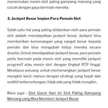
menemukan mesin slot paling gampang menang yang
cocok dengan gaya bermain mereka.
3. Jackpot Besar Impian Para Pemain Slot
Salah satu hal yang paling diidamkan oleh para pemain
slot adalah mendapatkan jackpot besar. Jackpot bisa
memberikan kemenangan yang sangat besar kepada
pemain dan bisa mengubah hidup mereka secara
drastis. Untuk mendapatkan jackpot besar, para pemain
perlu bermain pada mesin slot yang memiliki jackpot
progresif atau mesin slot dengan tingkat RTP tinggi.
Meskipun peluang untuk memenangkan jackpot besar
mungkin kecil, namun dengan strategi yang tepat dan
sedikit keberuntungan, tidak ada yang tidak mungkin.
Baca juga :
Slot Gacor Hari Ini Slot Paling Gampang
Menang yang Bisa Memberi Jackpot Besar