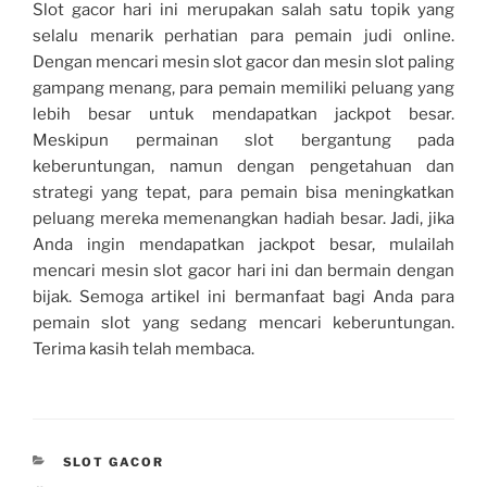
Slot gacor hari ini merupakan salah satu topik yang
selalu menarik perhatian para pemain judi online.
Dengan mencari mesin slot gacor dan mesin slot paling
gampang menang, para pemain memiliki peluang yang
lebih besar untuk mendapatkan jackpot besar.
Meskipun permainan slot bergantung pada
keberuntungan, namun dengan pengetahuan dan
strategi yang tepat, para pemain bisa meningkatkan
peluang mereka memenangkan hadiah besar. Jadi, jika
Anda ingin mendapatkan jackpot besar, mulailah
mencari mesin slot gacor hari ini dan bermain dengan
bijak. Semoga artikel ini bermanfaat bagi Anda para
pemain slot yang sedang mencari keberuntungan.
Terima kasih telah membaca.
CATEGORIES
SLOT GACOR