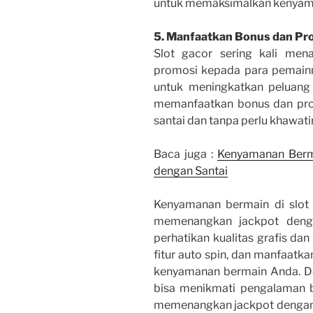
untuk memaksimalkan kenyaman
5. Manfaatkan Bonus dan Pr
Slot gacor sering kali me
promosi kepada para pemainn
untuk meningkatkan peluan
memanfaatkan bonus dan pro
santai dan tanpa perlu khawat
Baca juga :
Kenyamanan Berm
dengan Santai
Kenyamanan bermain di slot
memenangkan jackpot dengan 
perhatikan kualitas grafis dan
fitur auto spin, dan manfaat
kenyamanan bermain Anda. Den
bisa menikmati pengalaman 
memenangkan jackpot dengan l