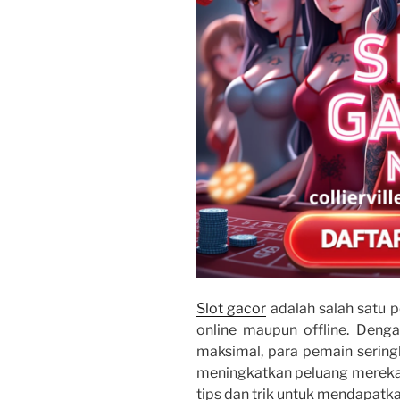
Slot gacor
adalah salah satu p
online maupun offline. Deng
maksimal, para pemain seringk
meningkatkan peluang mereka.
tips dan trik untuk mendapatka