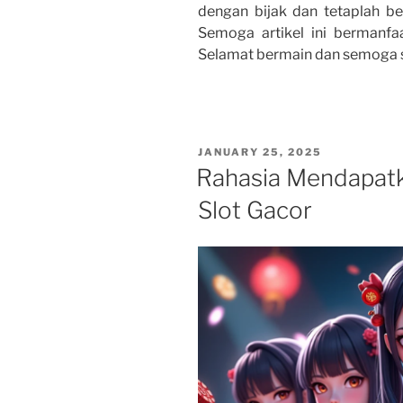
dengan bijak dan tetaplah be
Semoga artikel ini bermanfa
Selamat bermain dan semoga 
POSTED
JANUARY 25, 2025
ON
Rahasia Mendapatk
Slot Gacor