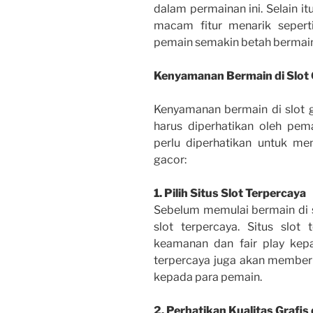
dalam permainan ini. Selain i
macam fitur menarik seper
pemain semakin betah bermain
Kenyamanan Bermain di Slot
Kenyamanan bermain di slot g
harus diperhatikan oleh pem
perlu diperhatikan untuk m
gacor:
1. Pilih Situs Slot Terpercaya
Sebelum memulai bermain di sl
slot terpercaya. Situs slo
keamanan dan fair play kepad
terpercaya juga akan memberi
kepada para pemain.
2. Perhatikan Kualitas Grafis