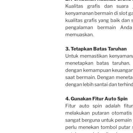
Kualitas grafis dan suara
kenyamanan bermain di slot gac
kualitas grafis yang baik dan 
pengalaman bermain Anda
memuaskan.
3. Tetapkan Batas Taruhan
Untuk memastikan kenyamanan
menetapkan batas taruhan. 
dengan kemampuan keuangan A
saat bermain. Dengan meneta
dengan lebih santai dan terhind
4. Gunakan Fitur Auto Spin
Fitur auto spin adalah fi
melakukan putaran otomatis 
sangat berguna untuk pemain 
perlu menekan tombol putar s