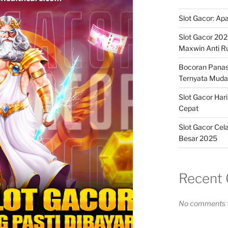
Slot Gacor: Ap
Slot Gacor 202
Maxwin Anti R
Bocoran Panas
Ternyata Mud
Slot Gacor Har
Cepat
Slot Gacor Ce
Besar 2025
Recent
No comments t