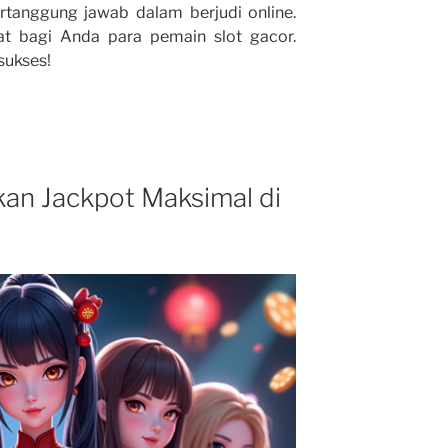
rtanggung jawab dalam berjudi online.
at bagi Anda para pemain slot gacor.
sukses!
an Jackpot Maksimal di