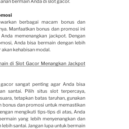
an bermain Anda di slot gacor.
omosi
nawarkan berbagai macam bonus dan
ya. Manfaatkan bonus dan promosi ini
g Anda memenangkan jackpot. Dengan
mosi, Anda bisa bermain dengan lebih
ir akan kehabisan modal.
ain di Slot Gacor Menangkan Jackpot
 gacor sangat penting agar Anda bisa
santai. Pilih situs slot terpercaya,
 suara, tetapkan batas taruhan, gunakan
kan bonus dan promosi untuk memastikan
gan mengikuti tips-tips di atas, Anda
bermain yang lebih menyenangkan dan
ebih santai. Jangan lupa untuk bermain