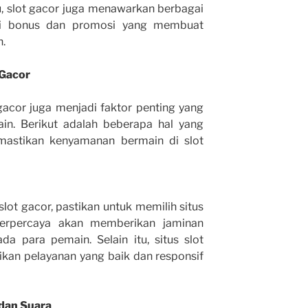
tu, slot gacor juga menawarkan berbagai
ti bonus dan promosi yang membuat
.
 Gacor
acor juga menjadi faktor penting yang
ain. Berikut adalah beberapa hal yang
emastikan kenyamanan bermain di slot
ot gacor, pastikan untuk memilih situs
t terpercaya akan memberikan jaminan
a para pemain. Selain itu, situs slot
kan pelayanan yang baik dan responsif
 dan Suara