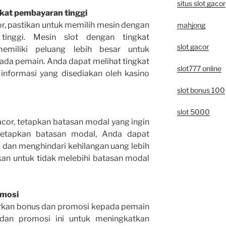
situs slot gacor
ngkat pembayaran tinggi
or, pastikan untuk memilih mesin dengan
mahjong
tinggi. Mesin slot dengan tingkat
slot gacor
emiliki peluang lebih besar untuk
a pemain. Anda dapat melihat tingkat
slot777 online
informasi yang disediakan oleh kasino
slot bonus 100
slot 5000
cor, tetapkan batasan modal yang ingin
etapkan batasan modal, Anda dapat
dan menghindari kehilangan uang lebih
an untuk tidak melebihi batasan modal
omosi
rkan bonus dan promosi kepada pemain
dan promosi ini untuk meningkatkan