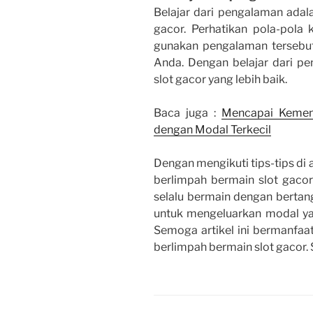
Belajar dari pengalaman adal
gacor. Perhatikan pola-pol
gunakan pengalaman tersebut
Anda. Dengan belajar dari p
slot gacor yang lebih baik.
Baca juga :
Mencapai Kemen
dengan Modal Terkecil
Dengan mengikuti tips-tips d
berlimpah bermain slot gacor
selalu bermain dengan bertan
untuk mengeluarkan modal ya
Semoga artikel ini bermanfa
berlimpah bermain slot gacor.