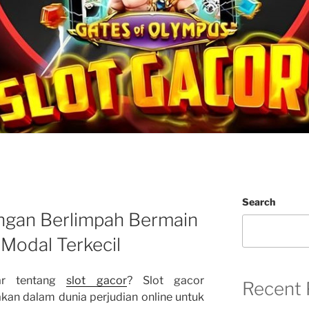
Search
gan Berlimpah Bermain
Modal Terkecil
ar tentang
slot gacor
? Slot gacor
Recent 
kan dalam dunia perjudian online untuk