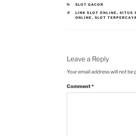
CATEGORIES
SLOT GACOR
TAGS
LINK SLOT ONLINE
,
SITUS 
ONLINE
,
SLOT TERPERCAY
Leave a Reply
Your email address will not be 
Comment
*