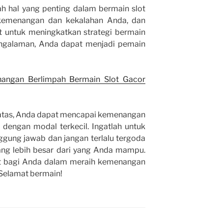
ah hal yang penting dalam bermain slot
a kemenangan dan kekalahan Anda, dan
 untuk meningkatkan strategi bermain
engalaman, Anda dapat menjadi pemain
angan Berlimpah Bermain Slot Gacor
i atas, Anda dapat mencapai kemenangan
 dengan modal terkecil. Ingatlah untuk
ggung jawab dan jangan terlalu tergoda
ng lebih besar dari yang Anda mampu.
at bagi Anda dalam meraih kemenangan
 Selamat bermain!