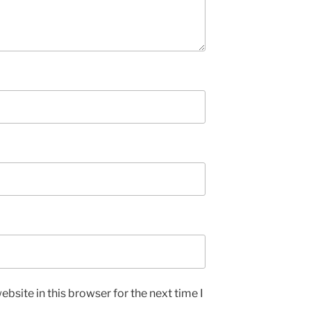
bsite in this browser for the next time I